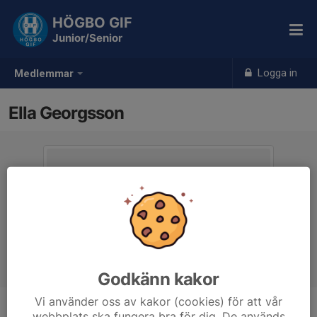
HÖGBO GIF
Junior/Senior
Logga in
Medlemmar
Ella Georgsson
Godkänn kakor
Vi använder oss av kakor (cookies) för att vår
webbplats ska fungera bra för dig. De används
Ålder
24 år