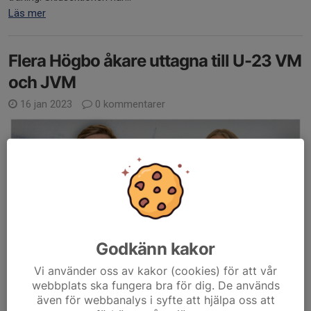
Läs mer
Flera Högbo åkare uttagna till U-23 VM
och JVM
16 jan 2023
0 kommentarer
Godkänn kakor
Vi använder oss av kakor (cookies) för att vår
webbplats ska fungera bra för dig. De används
även för webbanalys i syfte att hjälpa oss att
Laget till U-23 VM