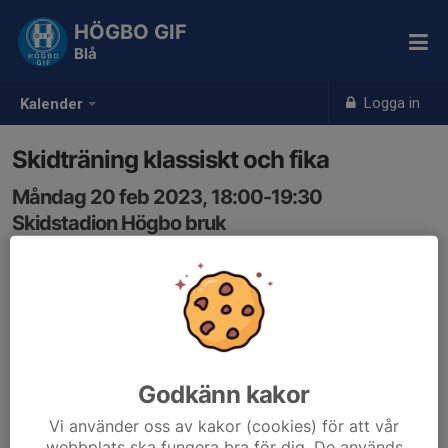
HÖGBO GIF
Blå
Logga in
Kalender
Skidträning klassiskt och fika
Måndag 20 feb 2023, 18:00-19:30
Skidstadion Högbo bruk
Samling: 17:55, Utanför röda förrådet
Hej! På måndag kör vi klassiskt och avslutar med fika!
Siktar på att vara klar ca 19:30
Godkänn kakor
Vi använder oss av kakor (cookies) för att vår
webbplats ska fungera bra för dig. De används