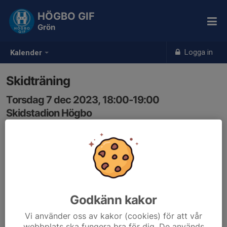
HÖGBO GIF
Grön
Logga in
Kalender
Skidträning
Torsdag 7 dec 2023, 18:00-19:00
Skidstadion Högbo
Samling: 17:50, Utanför klubbstugan
Pga kyla flyttar vi till torsdag 7 dec
Godkänn kakor
Vi använder oss av kakor (cookies) för att vår
webbplats ska fungera bra för dig. De används