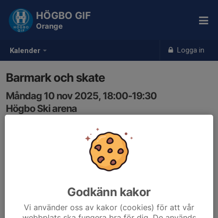
HÖGBO GIF
Orange
Logga in
Kalender
Barmark och skate
Måndag 10 nov 2025, 18:00-19:30
Högbo Ski arena
Samling: 17:55
1,7 km spår har äntligen öppnat! Det kommer vara trångt
i spåren så vi värmer upp med skor och byter sedan till
skate.
Godkänn kakor
Vi använder oss av kakor (cookies) för att vår
webbplats ska fungera bra för dig. De används