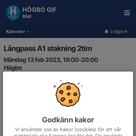
HÖGBO GIF
Röd
Logga in
Kalender
Långpass A1 stakning 2tim
Måndag 13 feb 2023, 18:00-20:00
Högbo
Samling: 18:00, Klubbstugan
Godkänn kakor
Vi använder oss av kakor (cookies) för att vår
webbplats ska fungera bra för dig. De används