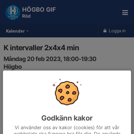
HÖGBO GIF
Röd
Logga in
Kalender
K intervaller 2x4x4 min
Måndag 20 feb 2023, 18:00-19:30
Högbo
Samling: 18:00, Klubbstugan
Godkänn kakor
Vi använder oss av kakor (cookies) för att vår
webbplats ska fungera bra för dig. De används