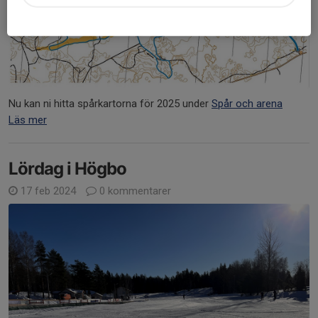
Nu kan ni hitta spårkartorna för 2025 under
Spår och arena
Läs mer
Lördag i Högbo
17 feb 2024
0 kommentarer