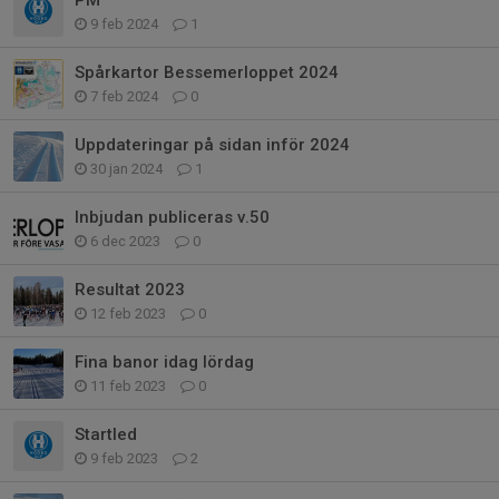
9 feb 2024
1
Spårkartor Bessemerloppet 2024
7 feb 2024
0
Uppdateringar på sidan inför 2024
30 jan 2024
1
Inbjudan publiceras v.50
6 dec 2023
0
Resultat 2023
12 feb 2023
0
Fina banor idag lördag
11 feb 2023
0
Startled
9 feb 2023
2