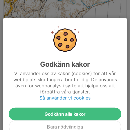
Banan mäter 15 km. För långa distansen gäller 3 varv. För korta distansen
gäller 1 varv.
Läs mer
Godkänn kakor
Spårkartor Bessemerloppet 2025
Vi använder oss av kakor (cookies) för att vår
publicerade
webbplats ska fungera bra för dig. De används
12 feb 2025
0 kommentarer
även för webbanalys i syfte att hjälpa oss att
förbättra våra tjänster.
Så använder vi cookies
Godkänn alla kakor
Bara nödvändiga