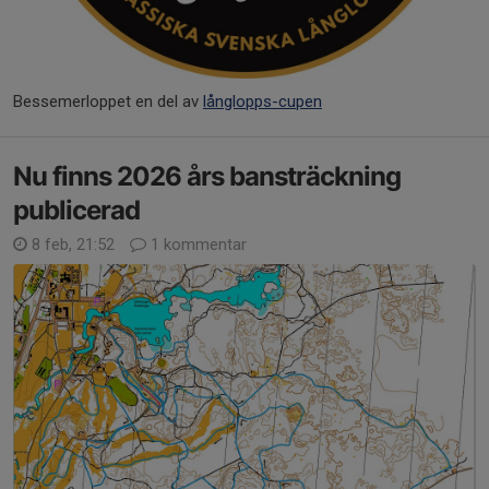
Bessemerloppet en del av
långlopps-cupen
Nu finns 2026 års bansträckning
publicerad
8 feb, 21:52
1 kommentar