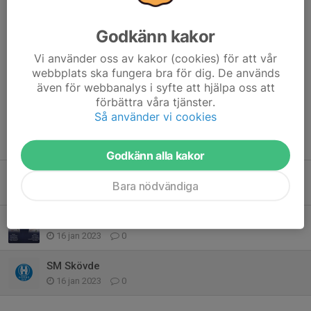
Godkänn kakor
Vi använder oss av kakor (cookies) för att vår
Kommentarer
webbplats ska fungera bra för dig. De används
även för webbanalys i syfte att hjälpa oss att
förbättra våra tjänster.
Så använder vi cookies
Tidigare nyheter
Godkänn alla kakor
Ansök om stödpaket mental coachning!
Bara nödvändiga
22 sep 2024
0
Flera Högbo åkare uttagna till U-23 VM och JVM
16 jan 2023
0
SM Skövde
16 jan 2023
0