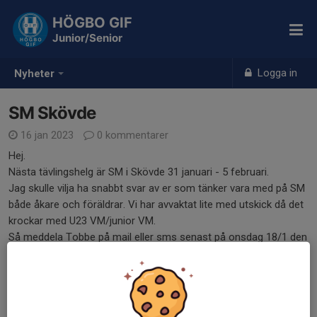
HÖGBO GIF
Junior/Senior
Logga in
Nyheter
SM Skövde
16 jan 2023
0 kommentarer
Hej.
Nästa tävlingshelg är SM i Skövde 31 januari - 5 februari.
Jag skulle vilja ha snabbt svar av er som tänker vara med på SM
både åkare och föräldrar. Vi har avvaktat lite med utskick då det
krockar med U23 VM/junior VM.
Så meddela Tobbe på mail eller sms senast på onsdag 18/1 den
här veckan.
tel: 070-6427906
mail: torbjorn.georgsson@mellanskog.se
Dela nyhet