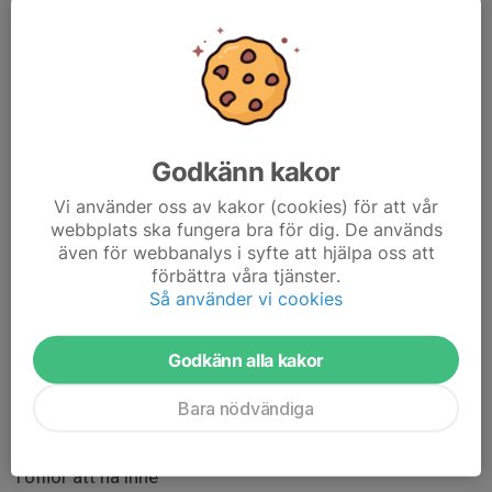
Resa: Vi åker i egna bilar, fördelning av platser sker på
plats vid samlingsplatsen.
Boende:Vi bor på Grönklittsgården i Grönklitt.
Rumsfördelning kommer att anslås på plats i Grönklitt.
Godkänn kakor
Träning: Vi tränar två pass både fredag och lördag, och
ett pass på söndag. Vi kommer att åka både klassiskt
Vi använder oss av kakor (cookies) för att vår
och skate.
webbplats ska fungera bra för dig. De används
även för webbanalys i syfte att hjälpa oss att
Packningslista
förbättra våra tjänster.
Så använder vi cookies
Skidor, klassiskt och skate
Stavar, klassiskt och skate
Pjäxor
Godkänn alla kakor
Träningskläder för 2 pass/dag
Varma vantar
Bara nödvändiga
Mössor
Kläder att ha mellan passen
Tofflor att ha inne