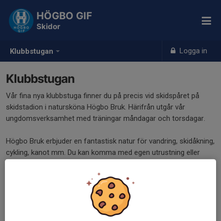
HÖGBO GIF
Skidor
Logga in
Klubbstugan
Klubbstugan
Vår fina nya klubbstuga finner du på precis vid skidspåret på
skidstadion i natursköna Högbo Bruk. Härifrån utgår vår
ungdomsverksamhet med träningar måndagar och torsdagar.
Högbo Bruk erbjuder en fantastisk natur för vandring, skidåkning,
cykling, kanot mm. Du kan komma med egen utrustning eller
hyra vid Sport-centralen.
Se och läs mer om aktiviteter på Högbo Bruk:
https://www.hogbobruk.se/aktiviteter.html
Se och läs mer om att hyra skidor, cykel, kanot mm: